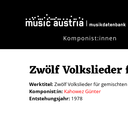
Direkt zum Inhalt
Komponist:innen
Zwölf Volkslieder
Werktitel
Zwölf Volkslieder für gemischten
Komponist:in
Kahowez Günter
Entstehungsjahr
1978