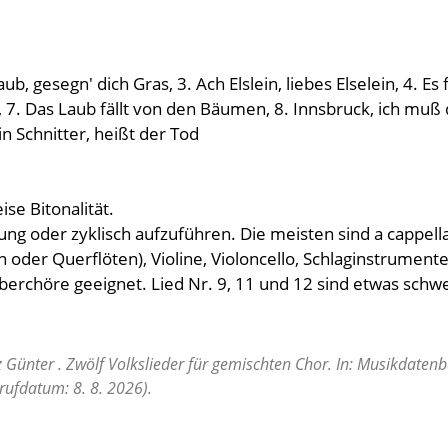
b, gesegn' dich Gras, 3. Ach Elslein, liebes Elselein, 4. Es 
 7. Das Laub fällt von den Bäumen, 8. Innsbruck, ich muß d
ein Schnitter, heißt der Tod
ise Bitonalität.
ung oder zyklisch aufzuführen. Die meisten sind a cappella
 oder Querflöten), Violine, Violoncello, Schlaginstrumente. E
berchöre geeignet. Lied Nr. 9, 11 und 12 sind etwas schw
 Günter . Zwölf Volkslieder für gemischten Chor. In: Musikdaten
rufdatum: 8. 8. 2026).