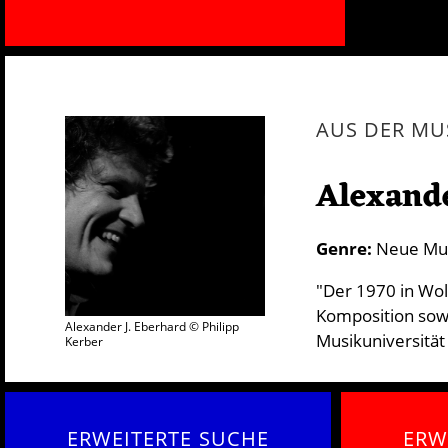
AUS DER MU
Alexande
Genre:
Neue Mu
"Der 1970 in Wol
Komposition sowi
Alexander J. Eberhard © Philipp
Musikuniversitä
Kerber
ERWEITERTE SUCHE
ERW