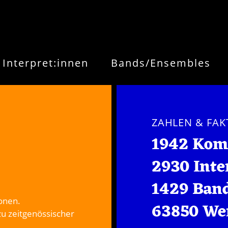
Interpret:innen
Bands/Ensembles
ZAHLEN & FAK
1942 Kom
2930 Inte
1429 Ban
onen.
63850 We
zu zeitgenössischer