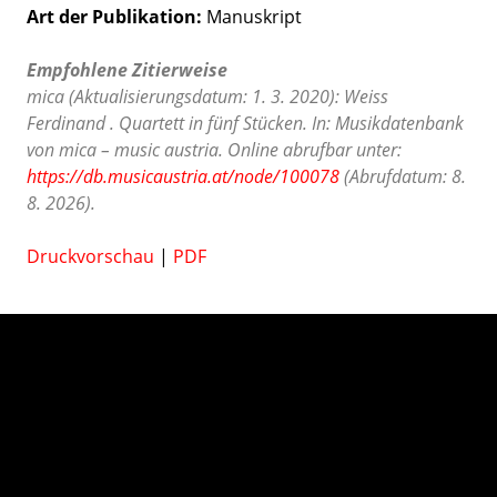
Art der Publikation
Manuskript
Empfohlene Zitierweise
mica (Aktualisierungsdatum: 1. 3. 2020): Weiss
Ferdinand . Quartett in fünf Stücken. In: Musikdatenbank
von mica – music austria. Online abrufbar unter:
https://db.musicaustria.at/node/100078
(Abrufdatum: 8.
8. 2026).
Druckvorschau
|
PDF