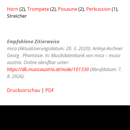
Horn
(2),
Trompete
(2),
Posaune
(2),
Perkussion
(1),
Streicher
Empfohlene Zitierweise
mica (Aktualisierungsdatum: 20. 3. 2020): Arányi-Aschner
Georg . Phantasie. In: Musikdatenbank von mica – music
austria. Online abrufbar unter:
https://db.musicaustria.at/node/101330
(Abrufdatum: 7.
8. 2026).
Druckvorschau
|
PDF