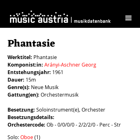
Skip to main content
Phantasie
Werktitel
Phantasie
Komponist:in
Arányi-Aschner Georg
Entstehungsjahr
1961
Dauer
15m
Genre(s)
Neue Musik
Gattung(en)
Orchestermusik
Besetzung
Soloinstrument(e)
Orchester
Besetzungsdetails
Orchestercode:
Ob - 0/0/0/0 - 2/2/2/0 - Perc - Str
Solo:
Oboe
(1)