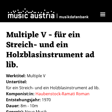
Skip to main content
Multiple V - für ein
Streich- und ein
Holzblasinstrument ad
lib.
Werktitel
Multiple V
Untertitel
für ein Streich- und ein Holzblasinstrument ad lib.
Komponist:in
Haubenstock-Ramati Roman
Entstehungsjahr
1970
Dauer
8m - 10m
Genre(s)
Neue Musik