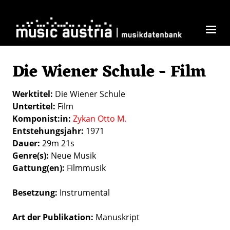
Skip to main content
Die Wiener Schule - Film
Werktitel
Die Wiener Schule
Untertitel
Film
Komponist:in
Zykan Otto M.
Entstehungsjahr
1971
Dauer
29m 21s
Genre(s)
Neue Musik
Gattung(en)
Filmmusik
Besetzung
Instrumental
Art der Publikation
Manuskript