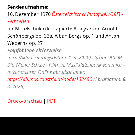
Sendeaufnahme:
10. Dezember 1970
Österreichischer Rundfunk (ORF) -
Fernsehen
für Mittelschulen konzipierte Analyse von Arnold
Schönbergs op. 33a, Alban Bergs op. 1 und Anton
Weberns op. 27
Empfohlene Zitierweise
mica (Aktualisierungsdatum: 1. 3. 2020): Zykan Otto M. .
Die Wiener Schule - Film. In: Musikdatenbank von mica –
music austria. Online abrufbar unter:
https://db.musicaustria.at/node/132450
(Abrufdatum: 6.
8. 2026).
Druckvorschau
|
PDF