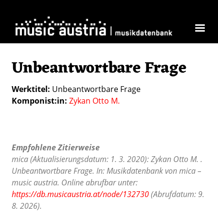
Skip to main content
Unbeantwortbare Frage
Werktitel
Unbeantwortbare Frage
Komponist:in
Zykan Otto M.
Empfohlene Zitierweise
mica (Aktualisierungsdatum: 1. 3. 2020): Zykan Otto M. .
Unbeantwortbare Frage. In: Musikdatenbank von mica –
music austria. Online abrufbar unter:
https://db.musicaustria.at/node/132730
(Abrufdatum: 9.
8. 2026).