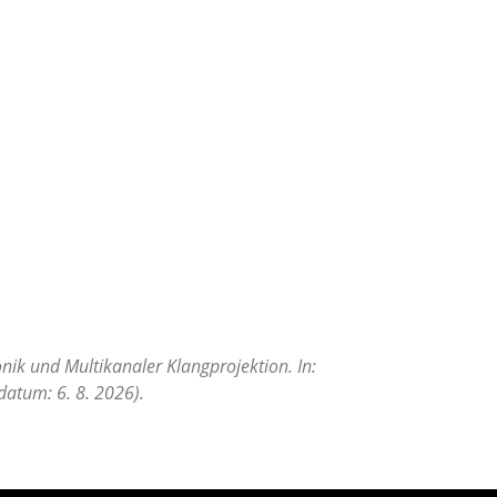
onik und Multikanaler Klangprojektion. In:
datum: 6. 8. 2026).