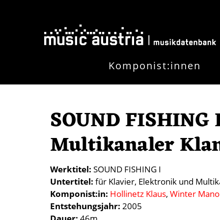
Skip to main content
Komponist:innen
SOUND FISHING I -
Multikanaler Kla
Werktitel
SOUND FISHING I
Untertitel
für Klavier, Elektronik und Multi
Komponist:in
Hollinetz Klaus
Winter Mano
Entstehungsjahr
2005
Dauer
46m