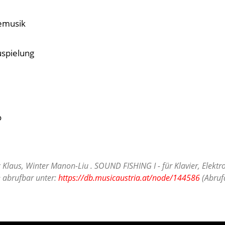
emusik
spielung
o
 Klaus, Winter Manon-Liu . SOUND FISHING I - für Klavier, Elektr
 abrufbar unter:
https://db.musicaustria.at/node/144586
(Abruf