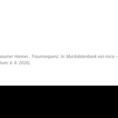
hbaumer Hannes . Traumsequenz. In: Musikdatenbank von mica – m
tum: 6. 8. 2026).