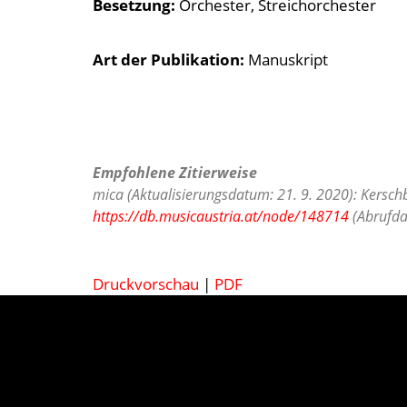
Besetzung
Orchester
Streichorchester
Art der Publikation
Manuskript
Empfohlene Zitierweise
mica (Aktualisierungsdatum: 21. 9. 2020): Kersc
https://db.musicaustria.at/node/148714
(Abrufda
Druckvorschau
|
PDF