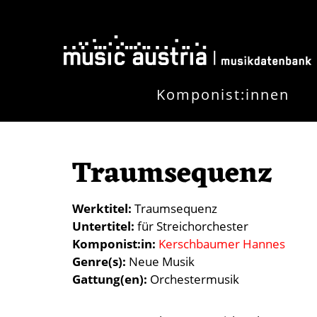
Skip to main content
Komponist:innen
Traumsequenz
Werktitel
Traumsequenz
Untertitel
für Streichorchester
Komponist:in
Kerschbaumer Hannes
Genre(s)
Neue Musik
Gattung(en)
Orchestermusik