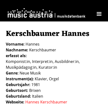
Direkt zum Inhalt
Kerschbaumer Hannes
Vorname
Hannes
Nachname
Kerschbaumer
erfasst als
Komponist:in
Interpret:in
Ausbildner:in
Musikpädagog:in
Kurator:in
Genre
Neue Musik
Instrument(e)
Klavier
Orgel
Geburtsjahr
1981
Geburtsort
Brixen
Geburtsland
Italien
Webseite
Hannes Kerschbaumer