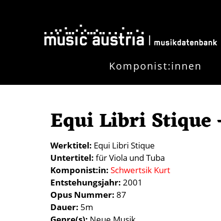
Skip to main content
Komponist:innen
Equi Libri Stique 
Werktitel
Equi Libri Stique
Untertitel
für Viola und Tuba
Komponist:in
Schwertsik Kurt
Entstehungsjahr
2001
Opus Nummer
87
Dauer
5m
Genre(s)
Neue Musik