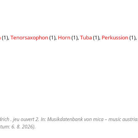
n
(1),
Tenorsaxophon
(1),
Horn
(1),
Tuba
(1),
Perkussion
(1),
drich . jeu ouvert 2. In: Musikdatenbank von mica – music austria
tum: 6. 8. 2026).