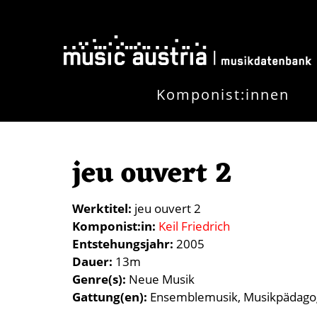
Skip to main content
Komponist:innen
jeu ouvert 2
Werktitel
jeu ouvert 2
Komponist:in
Keil Friedrich
Entstehungsjahr
2005
Dauer
13m
Genre(s)
Neue Musik
Gattung(en)
Ensemblemusik
Musikpädago