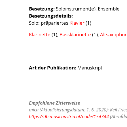
Besetzung
Soloinstrument(e)
Ensemble
Besetzungsdetails
Solo:
präpariertes
Klavier
(1)
Klarinette
(1),
Bassklarinette
(1),
Altsaxopho
Art der Publikation
Manuskript
Empfohlene Zitierweise
mica (Aktualisierungsdatum: 1. 6. 2020): Keil Frie
https://db.musicaustria.at/node/154344
(Abrufda