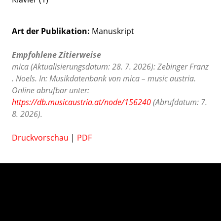
Art der Publikation
Manuskript
Empfohlene Zitierweise
mica (Aktualisierungsdatum: 28. 7. 2026): Zebinger Franz
. Noels. In: Musikdatenbank von mica – music austria.
Online abrufbar unter:
https://db.musicaustria.at/node/156240
(Abrufdatum: 7.
8. 2026).
Druckvorschau
|
PDF