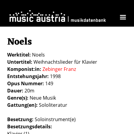
Skip to main content
Noels
Werktitel
Noels
Untertitel
Weihnachtslieder für Klavier
Komponist:in
Zebinger Franz
Entstehungsjahr
1998
Opus Nummer
149
Dauer
20m
Genre(s)
Neue Musik
Gattung(en)
Sololiteratur
Besetzung
Soloinstrument(e)
Besetzungsdetails
Klavier (1)