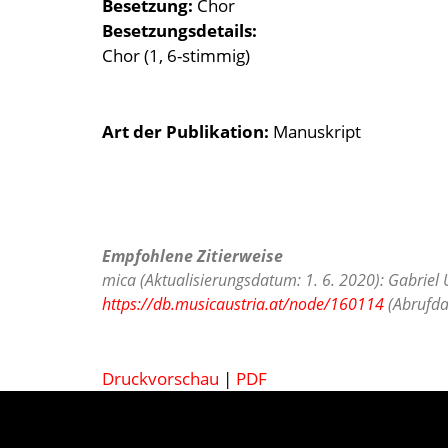
Besetzung
Chor
Besetzungsdetails
Chor (1, 6-stimmig)
Art der Publikation
Manuskript
Empfohlene Zitierweise
mica (Aktualisierungsdatum: 1. 6. 2020): Gabri
https://db.musicaustria.at/node/160114
(Abrufda
Druckvorschau
|
PDF