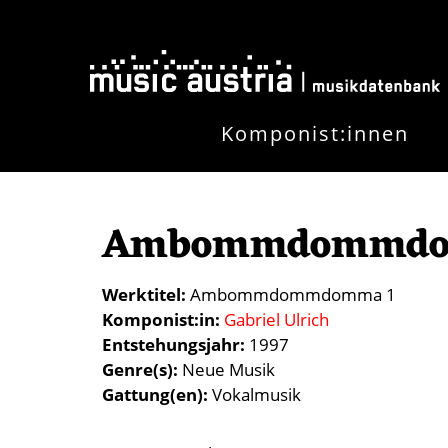
Skip to main content
Komponist:innen
Ambommdommdo
Werktitel
Ambommdommdomma 1
Komponist:in
Gabriel Ulrich
Entstehungsjahr
1997
Genre(s)
Neue Musik
Gattung(en)
Vokalmusik