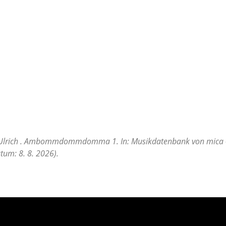
el Ulrich . Ambommdommdomma 1. In: Musikdatenbank von mica – 
tum: 8. 8. 2026).