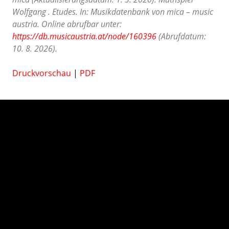
Wolfgang . Etudes. In: Musikdatenbank von mica – music
austria. Online abrufbar unter:
https://db.musicaustria.at/node/160396
(Abrufdatum:
10. 8. 2026).
Druckvorschau
|
PDF