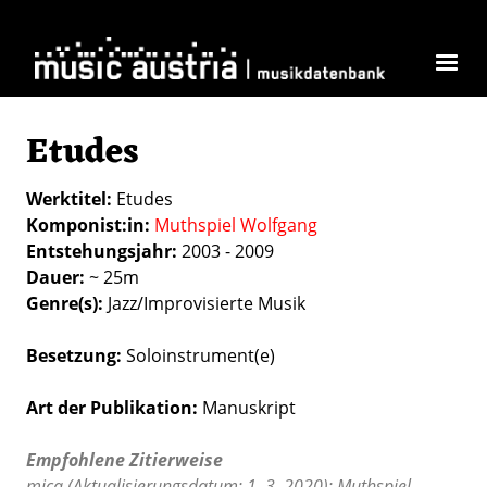
Skip to main content
Etudes
Werktitel
Etudes
Komponist:in
Muthspiel Wolfgang
Entstehungsjahr
2003 - 2009
Dauer
~ 25m
Genre(s)
Jazz/Improvisierte Musik
Besetzung
Soloinstrument(e)
Art der Publikation
Manuskript
Empfohlene Zitierweise
mica (Aktualisierungsdatum: 1. 3. 2020): Muthspiel