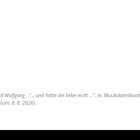
l Wolfgang . "… und hätte die liebe nicht …". In: Musikdatenbank
tum: 8. 8. 2026).