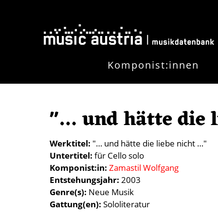
Skip to main content
Komponist:innen
"… und hätte die 
Werktitel
"… und hätte die liebe nicht …"
Untertitel
für Cello solo
Komponist:in
Zamastil Wolfgang
Entstehungsjahr
2003
Genre(s)
Neue Musik
Gattung(en)
Sololiteratur