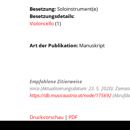
Besetzung
Soloinstrument(e)
Besetzungsdetails
Violoncello
(1)
Art der Publikation
Manuskript
Empfohlene Zitierweise
mica (Aktualisierungsdatum: 23. 5. 2020): Zamasti
https://db.musicaustria.at/node/175692
(Abrufda
Druckvorschau
|
PDF