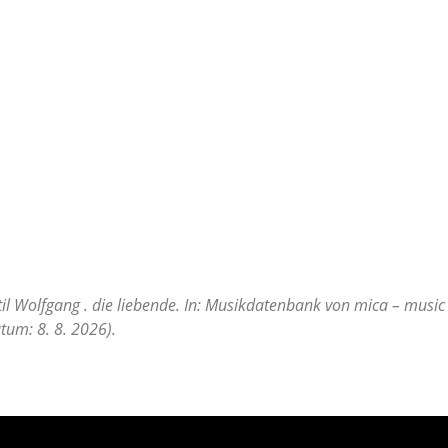
l Wolfgang . die liebende. In: Musikdatenbank von mica – music 
tum: 8. 8. 2026).