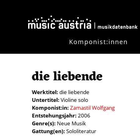
Skip to main content
Komponist:innen
die liebende
Werktitel
die liebende
Untertitel
Violine solo
Komponist:in
Zamastil Wolfgang
Entstehungsjahr
2006
Genre(s)
Neue Musik
Gattung(en)
Sololiteratur