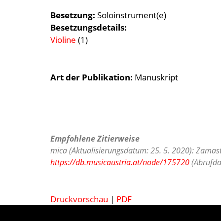
Besetzung
Soloinstrument(e)
Besetzungsdetails
Violine
(1)
Art der Publikation
Manuskript
Empfohlene Zitierweise
mica (Aktualisierungsdatum: 25. 5. 2020): Zamasti
https://db.musicaustria.at/node/175720
(Abrufda
Druckvorschau
|
PDF