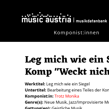
Skip to main content
Komponist:innen
Leg mich wie ein S
Komp "Weckt nich
Werktitel
Leg mich wie ein Siegel
Untertitel
Bearbeitung eines Teiles der Ko
Komponist:in
Trotz Monika
Genre(s)
Neue Musik
Jazz/Improvisierte M
Gattung(en)
Geistliche Musik