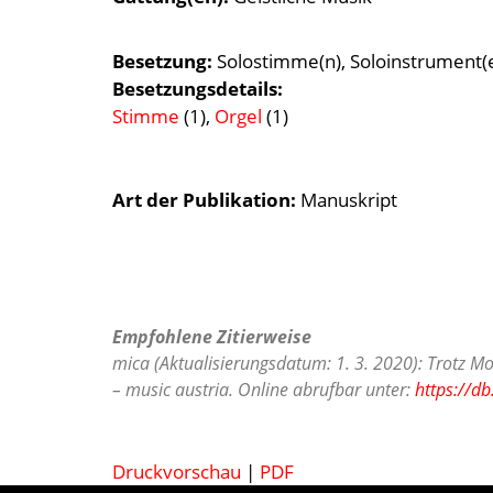
Besetzung
Solostimme(n)
Soloinstrument(
Besetzungsdetails
Stimme
(1),
Orgel
(1)
Art der Publikation
Manuskript
Empfohlene Zitierweise
mica (Aktualisierungsdatum: 1. 3. 2020): Trotz Mo
– music austria. Online abrufbar unter:
https://d
Druckvorschau
|
PDF