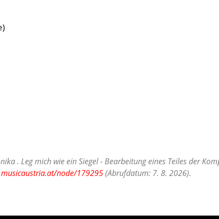
e)
nika . Leg mich wie ein Siegel - Bearbeitung eines Teiles der Ko
b.musicaustria.at/node/179295
(Abrufdatum: 7. 8. 2026).