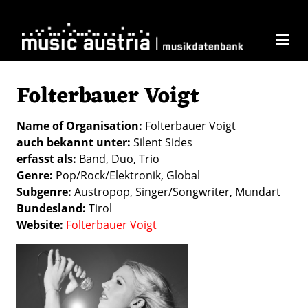
Skip to main content
Folterbauer Voigt
Name of Organisation
Folterbauer Voigt
auch bekannt unter
Silent Sides
erfasst als
Band
Duo
Trio
Genre
Pop/Rock/Elektronik
Global
Subgenre
Austropop
Singer/Songwriter
Mundart
Bundesland
Tirol
Website
Folterbauer Voigt