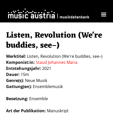
Skip to main content
Listen, Revolution (We're
buddies, see–)
Werktitel
Listen, Revolution (We're buddies, see–)
Komponist:in
Staud Johannes Maria
Entstehungsjahr
2021
Dauer
15m
Genre(s)
Neue Musik
Gattung(en)
Ensemblemusik
Besetzung
Ensemble
Art der Publikation
Manuskript