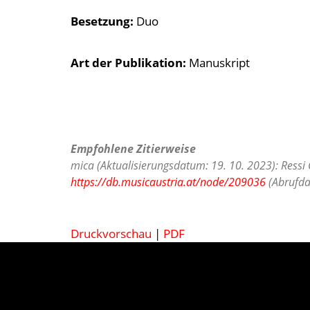
Besetzung
Duo
Art der Publikation
Manuskript
Empfohlene Zitierweise
mica (Aktualisierungsdatum: 19. 10. 2023): Ressi 
https://db.musicaustria.at/node/209036
(Abrufda
Druckvorschau
|
PDF