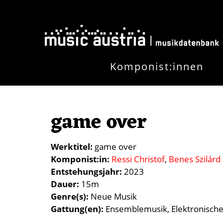
Skip to main content
Komponist:innen
game over
Werktitel
game over
Komponist:in
Ressi Christof
Benes Szilárd
Entstehungsjahr
2023
Dauer
15m
Genre(s)
Neue Musik
Gattung(en)
Ensemblemusik
Elektronisch