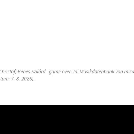
Christof, Benes Szilárd . game over. In: Musikdatenbank von mica
tum: 7. 8. 2026).