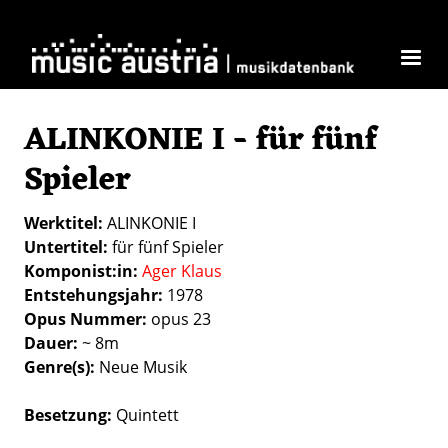
Skip to main content
ALINKONIE I - für fünf
Spieler
Werktitel
ALINKONIE I
Untertitel
für fünf Spieler
Komponist:in
Ager Klaus
Entstehungsjahr
1978
Opus Nummer
opus 23
Dauer
~ 8m
Genre(s)
Neue Musik
Besetzung
Quintett