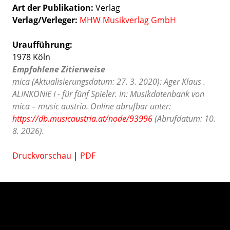
Art der Publikation
Verlag
Verlag/Verleger
MHW Musikverlag GmbH
Uraufführung:
1978 Köln
Empfohlene Zitierweise
mica (Aktualisierungsdatum: 27. 3. 2020): Ager Klaus .
ALINKONIE I - für fünf Spieler. In: Musikdatenbank von
mica – music austria. Online abrufbar unter:
https://db.musicaustria.at/node/93996
(Abrufdatum: 10.
8. 2026).
Druckvorschau
|
PDF