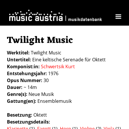
Skip to main content
Twilight Music
Werktitel
Twilight Music
Untertitel
Eine keltische Serenade für Oktett
Komponist:in
Schwertsik Kurt
Entstehungsjahr
1976
Opus Nummer
30
Dauer
~ 14m
Genre(s)
Neue Musik
Gattung(en)
Ensemblemusik
Besetzung
Oktett
Besetzungsdetails
Klarinette
(1),
Fagott
(1),
Horn
(1),
Violine
(2),
Viola
(1),