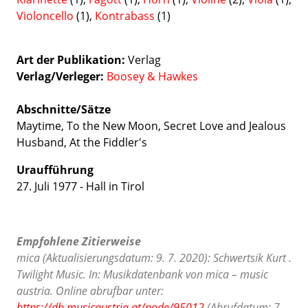
Violoncello
(1),
Kontrabass
(1)
Art der Publikation
Verlag
Verlag/Verleger
Boosey & Hawkes
Abschnitte/Sätze
Maytime, To the New Moon, Secret Love and Jealous
Husband, At the Fiddler's
Uraufführung
27. Juli 1977 - Hall in Tirol
Empfohlene Zitierweise
mica (Aktualisierungsdatum: 9. 7. 2020): Schwertsik Kurt .
Twilight Music. In: Musikdatenbank von mica – music
austria. Online abrufbar unter:
https://db.musicaustria.at/node/95012
(Abrufdatum: 7.