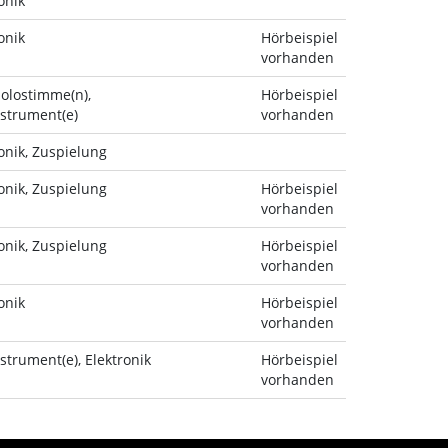
onik
onik
Hörbeispiel
vorhanden
Solostimme(n),
Hörbeispiel
nstrument(e)
vorhanden
onik, Zuspielung
onik, Zuspielung
Hörbeispiel
vorhanden
onik, Zuspielung
Hörbeispiel
vorhanden
onik
Hörbeispiel
vorhanden
strument(e), Elektronik
Hörbeispiel
vorhanden