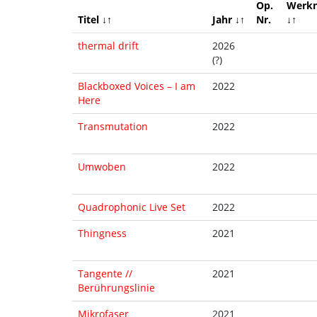
Op.
Werkn
Titel ↓↑
Jahr ↓↑
Nr.
↓↑
thermal drift
2026
(?)
Blackboxed Voices – I am
2022
Here
Transmutation
2022
Umwoben
2022
Quadrophonic Live Set
2022
Thingness
2021
Tangente //
2021
Berührungslinie
Mikrofaser
2021