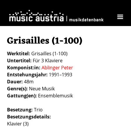
Direkt zum Inhalt
Grisailles (1-100)
Werktitel
Grisailles (1-100)
Untertitel
Für 3 Klaviere
Komponist:in
Ablinger Peter
Entstehungsjahr
1991–1993
Dauer
48m
Genre(s)
Neue Musik
Gattung(en)
Ensemblemusik
Besetzung
Trio
Besetzungsdetails
Klavier (3)