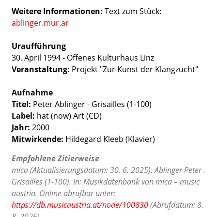
Weitere Informationen:
Text zum Stück:
ablinger.mur.ar
Uraufführung
30. April
1994 - Offenes Kulturhaus Linz
Veranstaltung:
Projekt "Zur Kunst der Klangzucht"
Aufnahme
Titel:
Peter Ablinger - Grisailles (1-100)
Label:
hat (now) Art (CD)
Jahr:
2000
Mitwirkende:
Hildegard Kleeb (Klavier)
Empfohlene Zitierweise
mica (Aktualisierungsdatum: 30. 6. 2025): Ablinger Peter .
Grisailles (1-100). In: Musikdatenbank von mica – music
austria. Online abrufbar unter:
https://db.musicaustria.at/node/100830
(Abrufdatum: 8.
8. 2026).