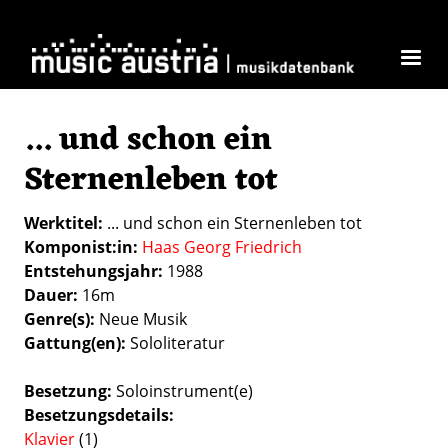
Direkt zum Inhalt
... und schon ein
Sternenleben tot
Werktitel
... und schon ein Sternenleben tot
Komponist:in
Haas Georg Friedrich
Entstehungsjahr
1988
Dauer
16m
Genre(s)
Neue Musik
Gattung(en)
Sololiteratur
Besetzung
Soloinstrument(e)
Besetzungsdetails
Klavier
(1)