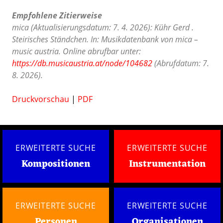
Empfohlene Zitierweise
mica (Aktualisierungsdatum: 7. 4. 2026): Kühr Gerd .
Steirisches Ständchen. In: Musikdatenbank von mica –
music austria. Online abrufbar unter:
https://db.musicaustria.at/node/104682
(Abrufdatum: 7.
8. 2026).
Druckvorschau
|
PDF
ERWEITERTE SUCHE
ERWEITERTE SUCHE
Kompositionen
Instrumentation
ERWEITERTE SUCHE
ERWEITERTE SUCHE
Personen
Organisationen