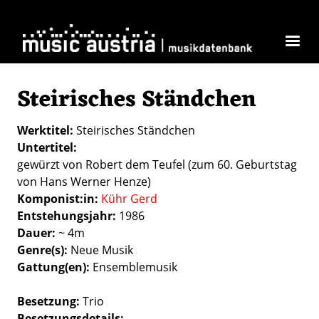
Direkt zum Inhalt
Steirisches Ständchen
Werktitel
Steirisches Ständchen
Untertitel
gewürzt von Robert dem Teufel (zum 60. Geburtstag
von Hans Werner Henze)
Komponist:in
Kühr Gerd
Entstehungsjahr
1986
Dauer
~ 4m
Genre(s)
Neue Musik
Gattung(en)
Ensemblemusik
Besetzung
Trio
Besetzungsdetails