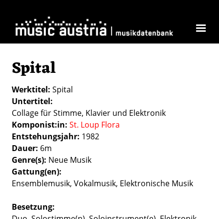
Direkt zum Inhalt
Spital
Werktitel
Spital
Untertitel
Collage für Stimme, Klavier und Elektronik
Komponist:in
St. Loup Flora
Entstehungsjahr
1982
Dauer
6m
Genre(s)
Neue Musik
Gattung(en)
Ensemblemusik
Vokalmusik
Elektronische Musik
Besetzung
Duo
Solostimme(n)
Soloinstrument(e)
Elektronik