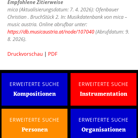
Empfohlene Zitierweise
mica (Aktualisierungsdatum: 7. 4. 2026): Ofenbauer
Christian . BruchStück 2. In: Musikdatenbank von mica –
music austria. Online abrufbar unter:
https://db.musicaustria.at/node/107040
(Abrufdatum: 9.
8. 2026).
Druckvorschau
|
PDF
ERWEITERTE SUCHE
ERWEITERTE SUCHE
Kompositionen
Instrumentation
ERWEITERTE SUCHE
ERWEITERTE SUCHE
Personen
Organisationen