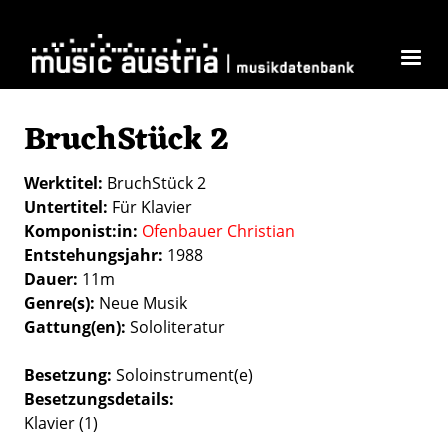
Direkt zum Inhalt
BruchStück 2
Werktitel
BruchStück 2
Untertitel
Für Klavier
Komponist:in
Ofenbauer Christian
Entstehungsjahr
1988
Dauer
11m
Genre(s)
Neue Musik
Gattung(en)
Sololiteratur
Besetzung
Soloinstrument(e)
Besetzungsdetails
Klavier (1)