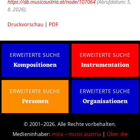
https://db.musicaustria.at/node/107064
(Abrufdatum: 5.
8. 2026).
Druckvorschau
|
PDF
ERWEITERTE SUCHE
ERWEITERTE SUCHE
Kompositionen
Instrumentation
ERWEITERTE SUCHE
ERWEITERTE SUCHE
Personen
Organisationen
© 2001–2026. Alle Rechte vorbehalten.
Medieninhaber:
mica – music austria
|
Über die