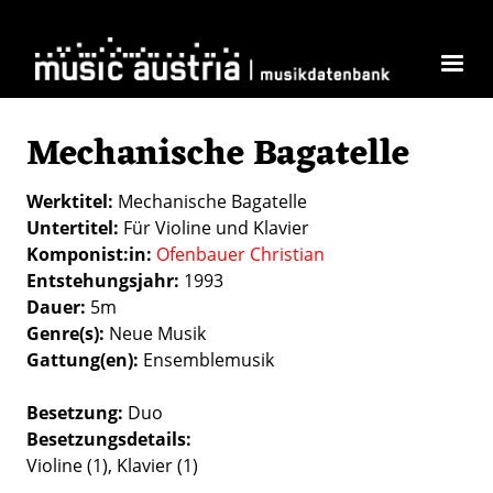
Direkt zum Inhalt
Mechanische Bagatelle
Werktitel
Mechanische Bagatelle
Untertitel
Für Violine und Klavier
Komponist:in
Ofenbauer Christian
Entstehungsjahr
1993
Dauer
5m
Genre(s)
Neue Musik
Gattung(en)
Ensemblemusik
Besetzung
Duo
Besetzungsdetails
Violine (1), Klavier (1)