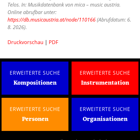
Telos. In: Musikdatenbank von mica – music austria.
Online abrufbar unter:
https://db.musicaustria.at/node/110166
(Abrufdatum: 6.
8. 2026).
Druckvorschau
|
PDF
ERWEITERTE SUCHE
ERWEITERTE SUCHE
Kompositionen
Instrumentation
ERWEITERTE SUCHE
ERWEITERTE SUCHE
Personen
Organisationen