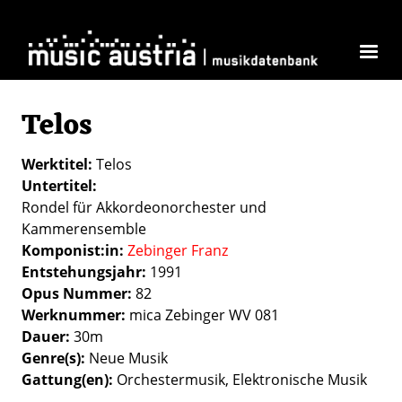
Direkt zum Inhalt
Telos
Werktitel
Telos
Untertitel
Rondel für Akkordeonorchester und
Kammerensemble
Komponist:in
Zebinger Franz
Entstehungsjahr
1991
Opus Nummer
82
Werknummer
mica Zebinger WV 081
Dauer
30m
Genre(s)
Neue Musik
Gattung(en)
Orchestermusik
Elektronische Musik