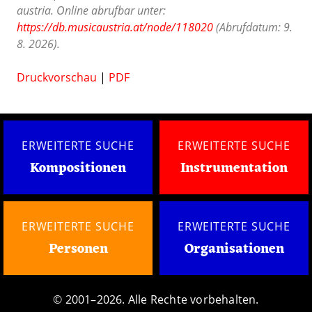
austria. Online abrufbar unter:
https://db.musicaustria.at/node/118020
(Abrufdatum: 9.
8. 2026).
Druckvorschau
|
PDF
ERWEITERTE SUCHE
ERWEITERTE SUCHE
Kompositionen
Instrumentation
ERWEITERTE SUCHE
ERWEITERTE SUCHE
Personen
Organisationen
© 2001–2026. Alle Rechte vorbehalten.