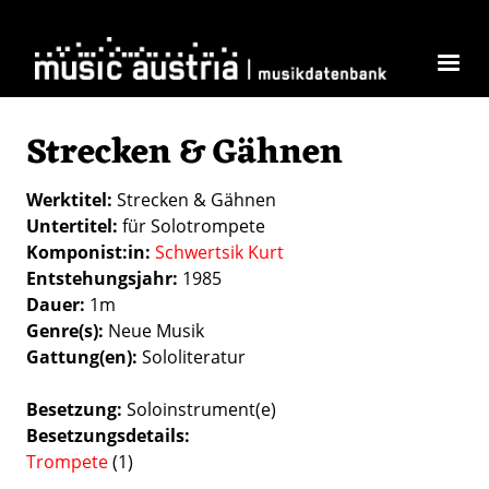
Direkt zum Inhalt
Strecken & Gähnen
Werktitel
Strecken & Gähnen
Untertitel
für Solotrompete
Komponist:in
Schwertsik Kurt
Entstehungsjahr
1985
Dauer
1m
Genre(s)
Neue Musik
Gattung(en)
Sololiteratur
Besetzung
Soloinstrument(e)
Besetzungsdetails
Trompete
(1)