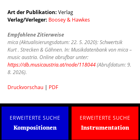
Art der Publikation
Verlag
Verlag/Verleger
Boosey & Hawkes
Empfohlene Zitierweise
mica (Aktualisierungsdatum: 22. 5. 2020): Schwertsik
Kurt . Strecken & Gähnen. In: Musikdatenbank von mica –
music austria. Online abrufbar unter:
https://db.musicaustria.at/node/118044
(Abrufdatum: 9.
8. 2026).
Druckvorschau
|
PDF
ERWEITERTE SUCHE
ERWEITERTE SUCHE
Kompositionen
Instrumentation