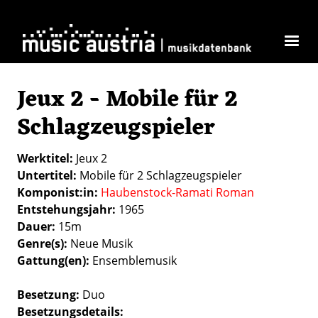
Direkt zum Inhalt
Jeux 2 - Mobile für 2
Schlagzeugspieler
Werktitel
Jeux 2
Untertitel
Mobile für 2 Schlagzeugspieler
Komponist:in
Haubenstock-Ramati Roman
Entstehungsjahr
1965
Dauer
15m
Genre(s)
Neue Musik
Gattung(en)
Ensemblemusik
Besetzung
Duo
Besetzungsdetails