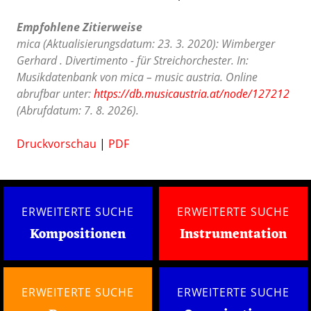
Empfohlene Zitierweise
mica (Aktualisierungsdatum: 23. 3. 2020): Wimberger
Gerhard . Divertimento - für Streichorchester. In:
Musikdatenbank von mica – music austria. Online
abrufbar unter:
https://db.musicaustria.at/node/127212
(Abrufdatum: 7. 8. 2026).
Druckvorschau
|
PDF
ERWEITERTE SUCHE
ERWEITERTE SUCHE
Kompositionen
Instrumentation
ERWEITERTE SUCHE
ERWEITERTE SUCHE