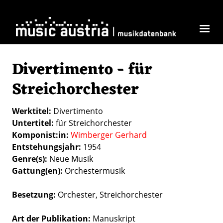
Direkt zum Inhalt
Divertimento - für
Streichorchester
Werktitel
Divertimento
Untertitel
für Streichorchester
Komponist:in
Wimberger Gerhard
Entstehungsjahr
1954
Genre(s)
Neue Musik
Gattung(en)
Orchestermusik
Besetzung
Orchester
Streichorchester
Art der Publikation
Manuskript