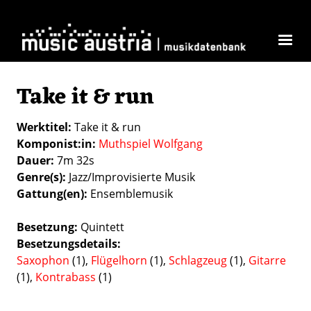
Direkt zum Inhalt
Take it & run
Werktitel
Take it & run
Komponist:in
Muthspiel Wolfgang
Dauer
7m 32s
Genre(s)
Jazz/Improvisierte Musik
Gattung(en)
Ensemblemusik
Besetzung
Quintett
Besetzungsdetails
Saxophon
(1),
Flügelhorn
(1),
Schlagzeug
(1),
Gitarre
(1),
Kontrabass
(1)