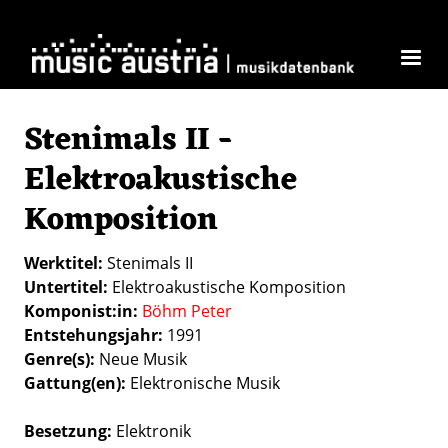
Direkt zum Inhalt
Stenimals II -
Elektroakustische
Komposition
Werktitel
Stenimals II
Untertitel
Elektroakustische Komposition
Komponist:in
Böhm Peter
Entstehungsjahr
1991
Genre(s)
Neue Musik
Gattung(en)
Elektronische Musik
Besetzung
Elektronik