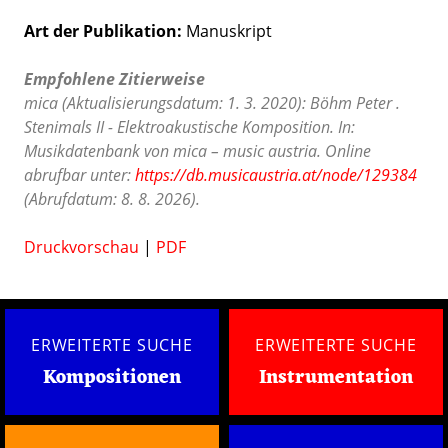
Art der Publikation
Manuskript
Empfohlene Zitierweise
mica (Aktualisierungsdatum: 1. 3. 2020): Böhm Peter .
Stenimals II - Elektroakustische Komposition. In:
Musikdatenbank von mica – music austria. Online
abrufbar unter:
https://db.musicaustria.at/node/129384
(Abrufdatum: 8. 8. 2026).
Druckvorschau
|
PDF
ERWEITERTE SUCHE
ERWEITERTE SUCHE
Kompositionen
Instrumentation