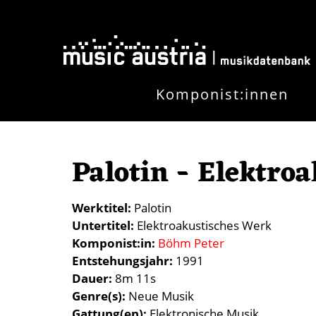
Direkt zum Inhalt
Komponist:innen
Palotin - Elektro
Werktitel
Palotin
Untertitel
Elektroakustisches Werk
Komponist:in
Böhm Peter
Entstehungsjahr
1991
Dauer
8m 11s
Genre(s)
Neue Musik
Gattung(en)
Elektronische Musik