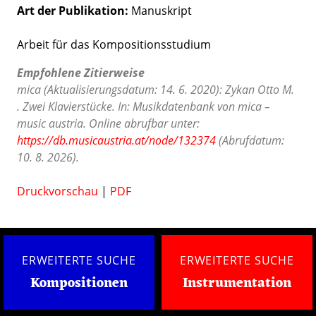
Art der Publikation
Manuskript
Arbeit für das Kompositionsstudium
Empfohlene Zitierweise
mica (Aktualisierungsdatum: 14. 6. 2020): Zykan Otto M.
. Zwei Klavierstücke. In: Musikdatenbank von mica –
music austria. Online abrufbar unter:
https://db.musicaustria.at/node/132374
(Abrufdatum:
10. 8. 2026).
Druckvorschau
|
PDF
ERWEITERTE SUCHE
ERWEITERTE SUCHE
Kompositionen
Instrumentation