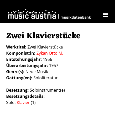
Direkt zum Inhalt
Zwei Klavierstücke
Werktitel
Zwei Klavierstücke
Komponist:in
Zykan Otto M.
Entstehungsjahr
1956
Überarbeitungsjahr
1957
Genre(s)
Neue Musik
Gattung(en)
Sololiteratur
Besetzung
Soloinstrument(e)
Besetzungsdetails
Solo:
Klavier
(1)