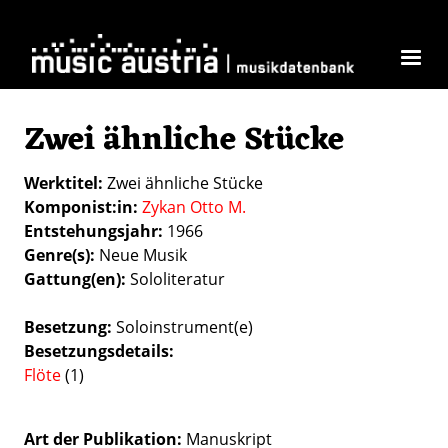
Direkt zum Inhalt
Zwei ähnliche Stücke
Werktitel
Zwei ähnliche Stücke
Komponist:in
Zykan Otto M.
Entstehungsjahr
1966
Genre(s)
Neue Musik
Gattung(en)
Sololiteratur
Besetzung
Soloinstrument(e)
Besetzungsdetails
Flöte
(1)
Art der Publikation
Manuskript