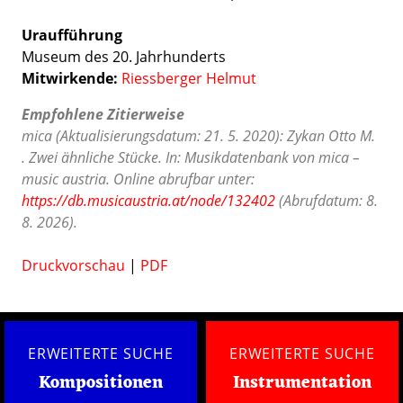
Uraufführung
Museum des 20. Jahrhunderts
Mitwirkende:
Riessberger Helmut
Empfohlene Zitierweise
mica (Aktualisierungsdatum: 21. 5. 2020): Zykan Otto M.
. Zwei ähnliche Stücke. In: Musikdatenbank von mica –
music austria. Online abrufbar unter:
https://db.musicaustria.at/node/132402
(Abrufdatum: 8.
8. 2026).
Druckvorschau
|
PDF
ERWEITERTE SUCHE
ERWEITERTE SUCHE
Kompositionen
Instrumentation