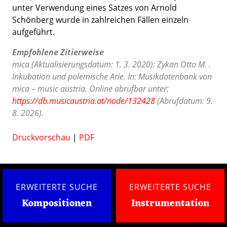
unter Verwendung eines Satzes von Arnold
Schönberg wurde in zahlreichen Fällen einzeln
aufgeführt.
Empfohlene Zitierweise
mica (Aktualisierungsdatum: 1. 3. 2020): Zykan Otto M. .
Inkubation und polemische Arie. In: Musikdatenbank von
mica – music austria. Online abrufbar unter:
https://db.musicaustria.at/node/132428
(Abrufdatum: 9.
8. 2026).
Druckvorschau
|
PDF
ERWEITERTE SUCHE
ERWEITERTE SUCHE
Kompositionen
Instrumentation