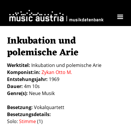
Direkt zum Inhalt
Inkubation und
polemische Arie
Werktitel
Inkubation und polemische Arie
Komponist:in
Zykan Otto M.
Entstehungsjahr
1969
Dauer
4m 10s
Genre(s)
Neue Musik
Besetzung
Vokalquartett
Besetzungsdetails
Solo:
Stimme
(1)