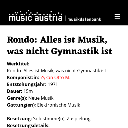
Direkt zum Inhalt
Rondo: Alles ist Musik,
was nicht Gymnastik ist
Werktitel
Rondo: Alles ist Musik, was nicht Gymnastik ist
Komponist:in
Zykan Otto M.
Entstehungsjahr
1971
Dauer
15m
Genre(s)
Neue Musik
Gattung(en)
Elektronische Musik
Besetzung
Solostimme(n)
Zuspielung
Besetzungsdetails