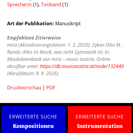
Sprecherin
(1),
Tonband
(1)
Art der Publikation
Manuskript
Empfohlene Zitierweise
mica (Aktualisierungsdatum: 1. 3. 2020): Zykan Otto M. .
Rondo: Alles ist Musik, was nicht Gymnastik ist. In:
Musikdatenbank von mica – music austria. Online
abrufbar unter:
https://db.musicaustria.at/node/132440
(Abrufdatum: 8. 8. 2026).
Druckvorschau
|
PDF
ERWEITERTE SUCHE
ERWEITERTE SUCHE
Kompositionen
Instrumentation