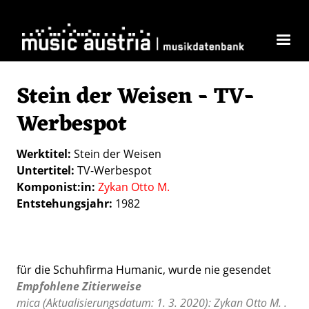
Direkt zum Inhalt
Stein der Weisen - TV-
Werbespot
Werktitel
Stein der Weisen
Untertitel
TV-Werbespot
Komponist:in
Zykan Otto M.
Entstehungsjahr
1982
für die Schuhfirma Humanic, wurde nie gesendet
Empfohlene Zitierweise
mica (Aktualisierungsdatum: 1. 3. 2020): Zykan Otto M. .