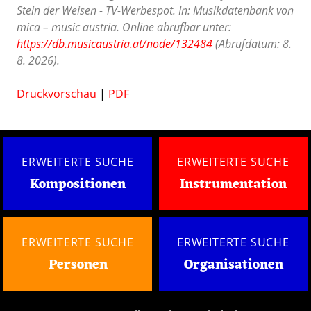
Stein der Weisen - TV-Werbespot. In: Musikdatenbank von
mica – music austria. Online abrufbar unter:
https://db.musicaustria.at/node/132484
(Abrufdatum: 8.
8. 2026).
Druckvorschau
|
PDF
ERWEITERTE SUCHE
ERWEITERTE SUCHE
Kompositionen
Instrumentation
ERWEITERTE SUCHE
ERWEITERTE SUCHE
Personen
Organisationen