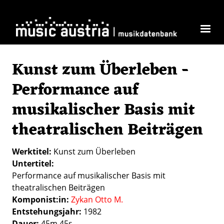
Direkt zum Inhalt
Kunst zum Überleben -
Performance auf
musikalischer Basis mit
theatralischen Beiträgen
Werktitel
Kunst zum Überleben
Untertitel
Performance auf musikalischer Basis mit
theatralischen Beiträgen
Komponist:in
Zykan Otto M.
Entstehungsjahr
1982
Dauer
45m 45s