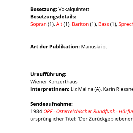
Besetzung
Vokalquintett
Besetzungsdetails
Sopran
(1),
Alt
(1),
Bariton
(1),
Bass
(1),
Sprec
Art der Publikation
Manuskript
Uraufführung:
Wiener Konzerthaus
InterpretInnen:
Liz Malina (A), Karin Riessn
Sendeaufnahme:
1984
ORF - Österreichischer Rundfunk - Hörfu
ursprünglicher Titel: 'Der Zurückgebliebene