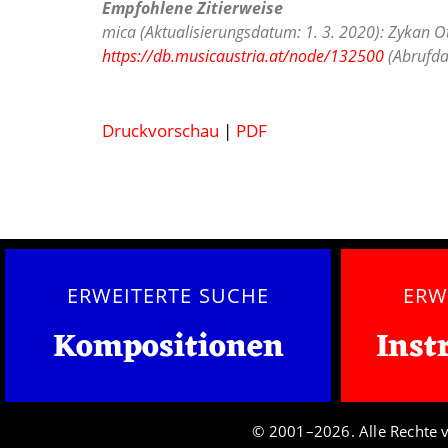
Empfohlene Zitierweise
mica (Aktualisierungsdatum: 1. 3. 2020): Zykan Ot
https://db.musicaustria.at/node/132500
(Abrufda
Druckvorschau
|
PDF
ERWEITERTE SUCHE
ERW
Kompositionen
Inst
© 2001–2026. Alle Rechte 