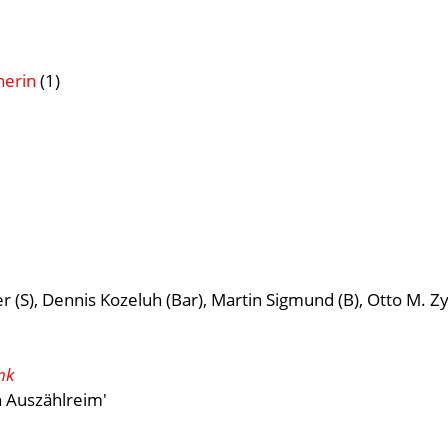
herin
(1)
er (S), Dennis Kozeluh (Bar), Martin Sigmund (B), Otto M. Zy
nk
n Auszählreim'