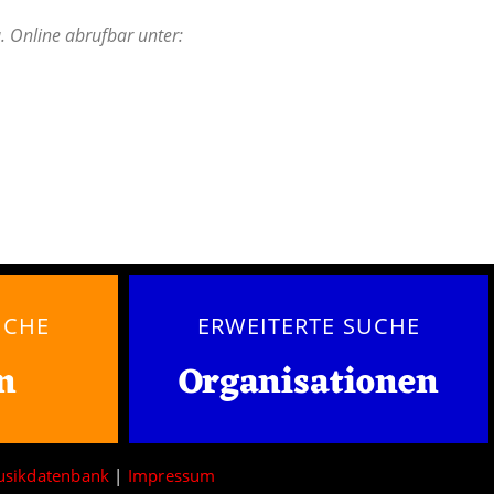
. Online abrufbar unter:
UCHE
ERWEITERTE SUCHE
n
Organisationen
usikdatenbank
|
Impressum