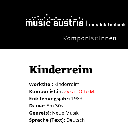
Direkt zum Inhalt
Komponist:innen
Kinderreim
Werktitel
Kinderreim
Komponist:in
Zykan Otto M.
Entstehungsjahr
1983
Dauer
5m 30s
Genre(s)
Neue Musik
Sprache (Text)
Deutsch