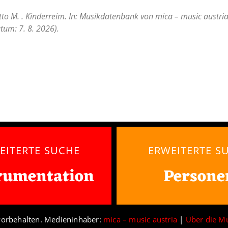
to M. . Kinderreim. In: Musikdatenbank von mica – music austria
tum: 7. 8. 2026).
EITERTE SUCHE
ERWEITERTE S
rumentation
Persone
vorbehalten. Medieninhaber:
mica – music austria
|
Über die M