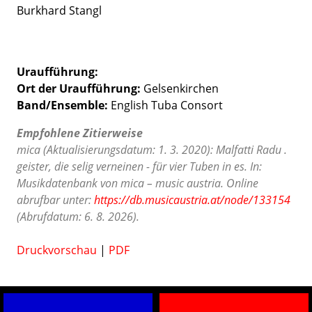
Burkhard Stangl
Uraufführung:
Ort der Uraufführung:
Gelsenkirchen
Band/Ensemble:
English Tuba Consort
Empfohlene Zitierweise
mica (Aktualisierungsdatum: 1. 3. 2020): Malfatti Radu .
geister, die selig verneinen - für vier Tuben in es. In:
Musikdatenbank von mica – music austria. Online
abrufbar unter:
https://db.musicaustria.at/node/133154
(Abrufdatum: 6. 8. 2026).
Druckvorschau
|
PDF