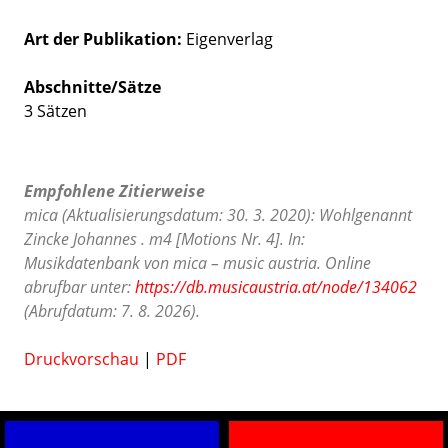
Art der Publikation
Eigenverlag
Abschnitte/Sätze
3 Sätzen
Empfohlene Zitierweise
mica (Aktualisierungsdatum: 30. 3. 2020): Wohlgenannt
Zincke Johannes . m4 [Motions Nr. 4]. In:
Musikdatenbank von mica – music austria. Online
abrufbar unter:
https://db.musicaustria.at/node/134062
(Abrufdatum: 7. 8. 2026).
Druckvorschau
|
PDF