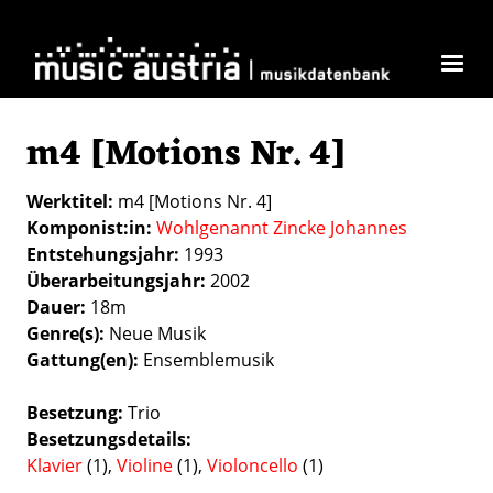
Direkt zum Inhalt
m4 [Motions Nr. 4]
Werktitel
m4 [Motions Nr. 4]
Komponist:in
Wohlgenannt Zincke Johannes
Entstehungsjahr
1993
Überarbeitungsjahr
2002
Dauer
18m
Genre(s)
Neue Musik
Gattung(en)
Ensemblemusik
Besetzung
Trio
Besetzungsdetails
Klavier
(1),
Violine
(1),
Violoncello
(1)