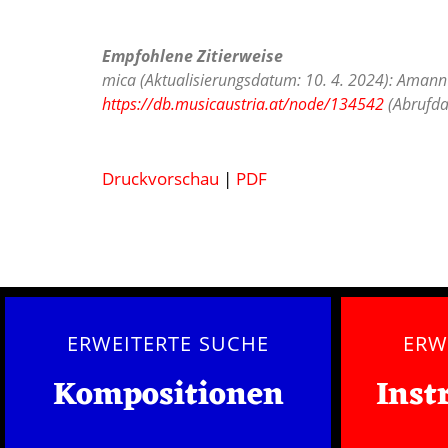
Empfohlene Zitierweise
mica (Aktualisierungsdatum: 10. 4. 2024): Amann 
https://db.musicaustria.at/node/134542
(Abrufda
Druckvorschau
|
PDF
ERWEITERTE SUCHE
ERW
Kompositionen
Inst