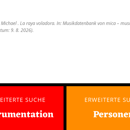
Michael . La raya voladora. In: Musikdatenbank von mica – music
tum: 9. 8. 2026).
EITERTE SUCHE
ERWEITERTE S
rumentation
Persone