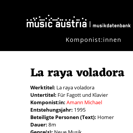
Direkt zum Inhalt
Komponist:innen
La raya voladora
Werktitel
La raya voladora
Untertitel
Für Fagott und Klavier
Komponist:in
Amann Michael
Entstehungsjahr
1995
Beteiligte Personen (Text)
Homer
Dauer
8m
Genre(s)
Neue Musik