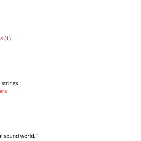
ss
(1)
 strings
ers
al sound world."