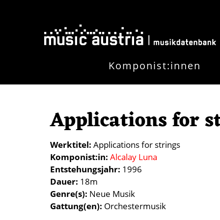
Direkt zum Inhalt
Komponist:innen
Applications for s
Werktitel
Applications for strings
Komponist:in
Alcalay Luna
Entstehungsjahr
1996
Dauer
18m
Genre(s)
Neue Musik
Gattung(en)
Orchestermusik