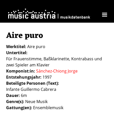
Direkt zum Inhalt
Aire puro
Werktitel
Aire puro
Untertitel
Für Frauenstimme, Baßklarinette, Kontrabass und
zwei Spieler am Klavier
Komponist:in
Sánchez-Chiong Jorge
Entstehungsjahr
1997
Beteiligte Personen (Text)
Infante Guillermo Cabrera
Dauer
6m
Genre(s)
Neue Musik
Gattung(en)
Ensemblemusik