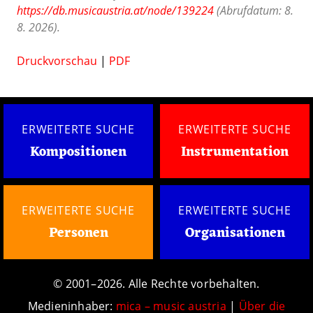
https://db.musicaustria.at/node/139224
(Abrufdatum: 8.
8. 2026).
Druckvorschau
|
PDF
ERWEITERTE SUCHE
ERWEITERTE SUCHE
Kompositionen
Instrumentation
ERWEITERTE SUCHE
ERWEITERTE SUCHE
Personen
Organisationen
© 2001–2026. Alle Rechte vorbehalten.
Medieninhaber:
mica – music austria
|
Über die